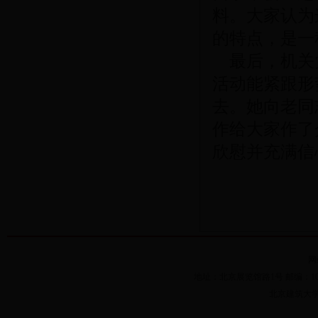
料。大家认为
的特点，是一
最后，机关
活动能紧跟形
去。她向老同
作给大家作了
欣慰并充满信
网
地址：北京展览馆路1号 邮编：100044 
北京建筑大学