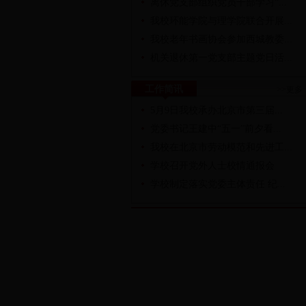
离休党支部组织党员干部学习“...
我校环能学院与理学院联合开展...
我校老年书画协会参加西城教委...
机关退休第一党支部主题党日活...
工作简讯
>>更多
5月9日我校承办北京市第三届...
党委书记王建中“五一”前夕看...
我校在北京市劳动模范和先进工...
学校召开党外人士校情通报会
学校制定落实党委主体责任 纪...