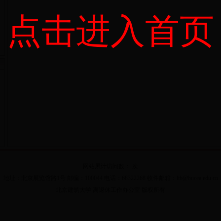
点击进入首页
网站累计访问数：
次
地址：北京展览馆路1号 邮编：100044 电话：68322268 收件邮箱：ltb@bucea.edu.cn
北京建筑大学 离退休工作办公室 版权所有