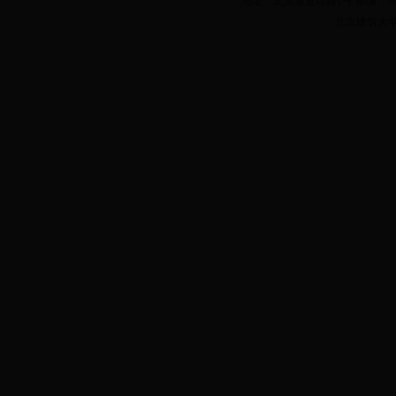
地址：北京展览馆路1号 邮编：100044 
北京建筑大学