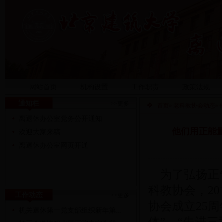
网站首页
机构设置
工作职责
政策法规
通知栏
>>更多
首页
»
老科教协会动态
»
离退休办公室党务公开通知
他们用正能
欢迎大家来稿
离退休办公室网页开通
为了弘扬正
科教协会，20
工作动态
>>更多
协会成立25
机关退休第一党支部组织新年第...