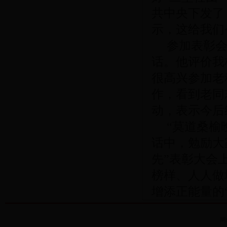
共中央下发了
示，这给我们
参加表彰会
话。他评价我
很高兴参加老
作，看到老同
动，表示今后
“莫道桑榆晚
话中，勉励大
先”表彰大会
榜样、人人做
增添正能量的
网