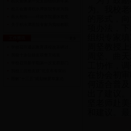
为了鼓励
机关退休第一党支部组织新年第...
为。我校老
校工会邀请积水潭医院专家为我...
的形式，向
薪火相传——环能学院退休老党...
关于积水潭医院专家为我校教职...
项办法，下
组织专家填
工作简讯
>>更多
周坚教授上
学校召开通识教育课程改革研讨...
周坚、曲天
我校十余位校友获詹天佑奖
学校召开新学期第一次党群部门...
工协作，调
我校三位校友获“北京市有突出...
在协会初审
图解“十三五”规划纲要草案总...
何适合普及
出了建议。
坚老师赴美
和建议。最