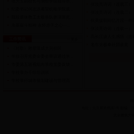
张大玉副校长与测绘学院领导班...
张汝亮诗词（连载三）
纪委书记何志洪看望机电学院退...
张汝亮诗词（连载二）
我校退休教工太极拳队参演展览...
抗美援朝回忆片段—作
永葆奋斗精神 永怀赤子之心—...
张汝亮诗词（连载一）
高长江谈人生感悟（连
工作简讯
>>更多
老年太极拳社团获奖
《对歌》雕塑落成大兴校区
学校召开党委全委会审议通过学...
市委第五巡视组向学校党委反馈...
学校举办干部培训班
学校举行城市规划建设与管理高...
网
地址：北京展览馆路1号 邮编：100044 
北京建筑大学