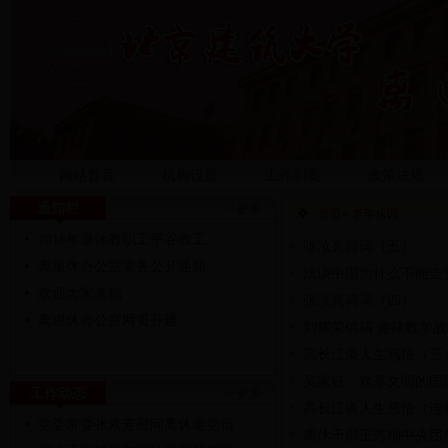
网站首页
机构设置
工作职责
政策法规
通知栏
>>更多
首页
» 老年乐园
2016年退休教职工平谷教工...
张汝亮诗词（五）
离退休办公室党务公开通知
浅谈中国为什么不能走
欢迎大家来稿
张汝亮诗词（四）
离退休办公室网页开通
刘耀荣供稿 趣味数学故
高长江谈人生感悟（三
吴家钰：欢享文明的国
工作动态
>>更多
高长江谈人生感悟（连
党委常委张素芳慰问离休老党员
离休干部王秀桐中央团