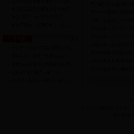
吴家钰在北京市离退休干部党支...
思想政治理论课“课中课
图书馆直属党支部退休党小组召...
学校学习贯彻全国高校
落实“两学一做” 环能学院退...
图解《北京建筑大学章
退休不褪色、永远跟党走：建筑...
学校召开2016年度二
学校召开2017年年度
工作简讯
>>更多
我校荣获北京高校党的
学校学习贯彻全国高校思想政治...
校长张爱林看望杰出校
我校校友刘昌武当选北京市第十...
我校召开本科教学审核
教育部专家来我校对思想政治理...
校领导看望市交通委党
我校承担的“两委一室”201...
陆翔与王其明合著的《北京四合...
网
地址：北京展览馆路1号 邮编：100044 
北京建筑大学