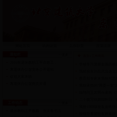
网站首页
机构设置
工作职责
政策法规
通知栏
>>更多
首页
» 工作简讯
2016年退休教职工平谷教工...
学校学习贯彻全国高校
离退休办公室党务公开通知
我校校友刘昌武当选北
欢迎大家来稿
教育部专家来我校对思
离退休办公室网页开通
我校承担的“两委一室”
陆翔与王其明合著的《
二十载写就辉煌昨日，
工作动态
>>更多
我校1988级校友金晖
退休教职工尹麒麟、张庆春书法...
校领导看望校友孙索庆