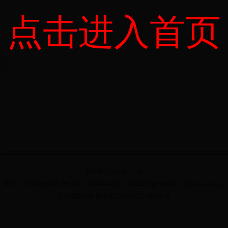
点击进入首页
网站累计访问数：
次
地址：北京展览馆路1号 邮编：100044 电话：68322268 收件邮箱：ltb@bucea.edu.cn
北京建筑大学 离退休工作办公室 版权所有