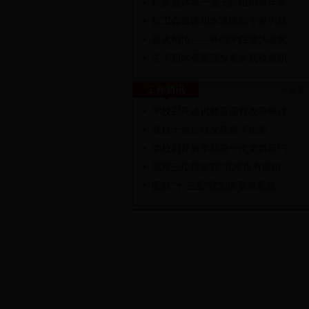
机关退休第一党支部组织新年第...
校工会邀请积水潭医院专家为我...
薪火相传——环能学院退休老党...
关于积水潭医院专家为我校教职...
工作简讯
>>更多
学校召开通识教育课程改革研讨...
我校十余位校友获詹天佑奖
学校召开新学期第一次党群部门...
我校三位校友获“北京市有突出...
图解“十三五”规划纲要草案总...