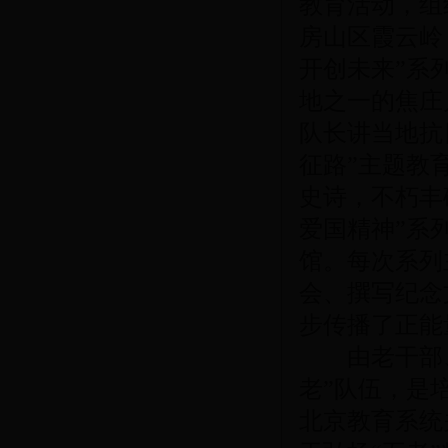
教育活动，组
房山区霞云岭；
开创未来”系
地之一的焦庄
队长讲当地抗
征路”主题教
史诗，不朽丰碑
爱国精神”系
馆。每次系列
会、撰写纪念
步传播了正能
由老干部、
老”队伍，是
北京教育系统