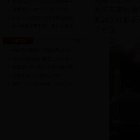
大白等出席。
重温抗战历史，弘扬爱国精神—...
系统有突出贡
离退休办公室“七一”前夕走访...
学校举办党支部书记培训会暨第...
务副主任彭正
退休教职工尹麒麟、张庆春书法...
了会议。
工作简讯
>>更多
学校学习贯彻全国高校思想政治...
我校校友刘昌武当选北京市第十...
教育部专家来我校对思想政治理...
我校承担的“两委一室”201...
陆翔与王其明合著的《北京四合...