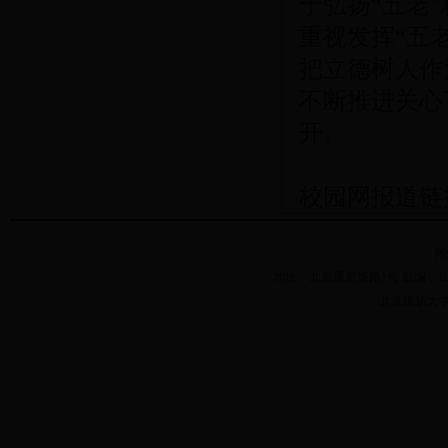
于弘扬“五老”
重视发挥“五
把立德树人作
不断推进关心
开。
校园网报道
网
地址：北京展览馆路1号 邮编：100044 
北京建筑大学