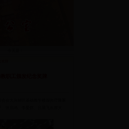
今天是：
念奖牌
的教职工颁发纪念奖牌
表彰会在大兴校区基础教学楼报告厅隆重
平、张启鸿、李爱群、吕晨飞出席大