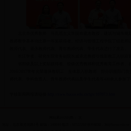
北京市优秀教师、马克思主义学院肖建杰教授，建筑与城市规划
教师教学基本功比赛一等奖获得者、经济与管理工程学院丁锐老师
教师代表、退休教师代表、青年教师代表、学生代表进行了发言。
长江学者、研究生院常务副院长戚承志教授引领新教工入职宣
省部级及以上奖励获得者、校级优秀教师和优秀教育工作者、在
2016/2017学年光荣退休教职工、全体新入职教师、部分职能部
师代表、学科负责人、青年教师代表以及学生代表等400余人参加
学校新闻网报道链接
http://xww.bucea.edu.cn/tgx/107073.htm
网站累计访问数：
次
地址：北京展览馆路1号 邮编：100044 电话：68322268 收件邮箱：ltb@bucea.edu.cn