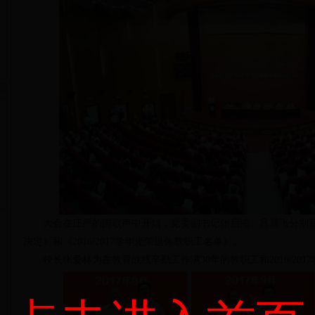
大会在庄严的国歌声中开始，党委副书记张启鸿、吕晨飞分别宣读
决定》和《2016/2017学年光荣退休教职工名单》。
校长张爱林为在教育战线辛勤工作满30年的教职工和2016/201