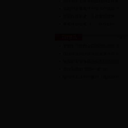
我校关工委常务副主任彭正林被...
我校召开离退休干部工作领导小...
重温抗战历史，弘扬爱国精神—...
离退休办公室“七一”前夕走访...
工作简讯
>>更多
学校学习贯彻全国高校思想政治...
我校校友刘昌武当选北京市第十...
教育部专家来我校对思想政治理...
我校承担的“两委一室”201...
陆翔与王其明合著的《北京四合...